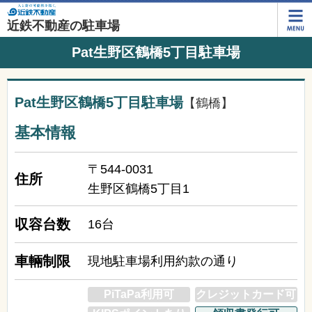
近鉄不動産の駐車場
Pat生野区鶴橋5丁目駐車場
Pat生野区鶴橋5丁目駐車場
【鶴橋】
基本情報
〒544-0031
住所
生野区鶴橋5丁目1
収容台数
16台
車輛制限
現地駐車場利用約款の通り
PiTaPa利用可
クレジットカード可