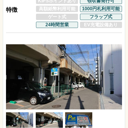
KIPSポイントあり
領収書発行可
高額紙幣利用可能
1000円札利用可能
特徴
ゲート式
フラップ式
24時間営業
EV充電設備あり